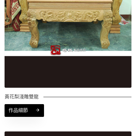
黃花梨淺雕雙龍
作品細節