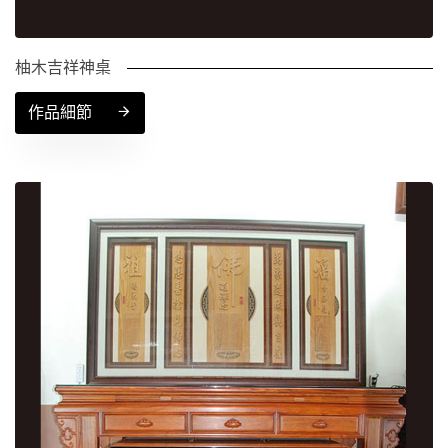
柚木吉祥神桌
作品細節