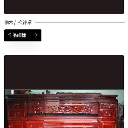
柚木吉祥神桌
作品細節