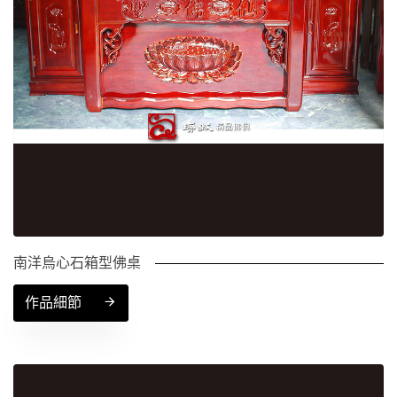
南洋烏心石箱型佛桌
作品細節