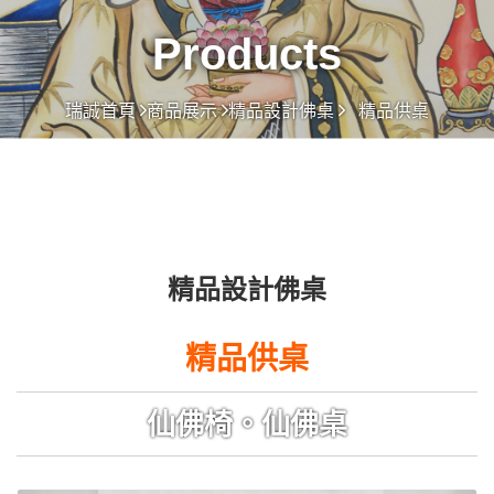
Products
瑞誠首頁
商品展示
精品設計佛桌
精品供桌
精品設計佛桌
精品供桌
仙佛椅。仙佛桌