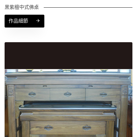
黑紫檀中式佛桌
作品細節