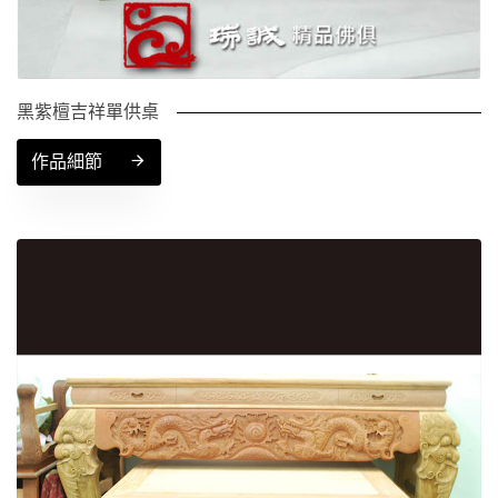
黑紫檀吉祥單供桌
作品細節